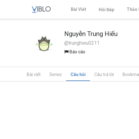
Bài Viết
Thảo 
Hỏi Đáp
Nguyễn Trung Hiếu
@trunghieu0211
Báo cáo
Bài viết
Series
Câu hỏi
Câu trả lời
Bookma