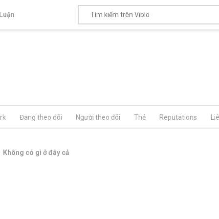
Luận
rk
Đang theo dõi
Người theo dõi
Thẻ
Reputations
Li
Không có gì ở đây cả