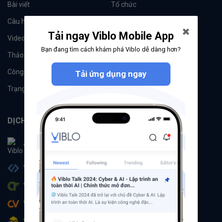
Bài viết
Tổ chức
Câu hỏi
Tags
Tải ngay Viblo Mobile App
Videos
Tác giả
Bạn đang tìm cách khám phá Viblo dễ dàng hơn?
Thảo luận
Đề xuất hệ thống
Công cụ
Machine Learning
Tải ứng dụng ngay
Trạng thái hệ thống
DỊCH VỤ
Viblo
Viblo Code
Viblo CTF
Viblo CV
Viblo Learning