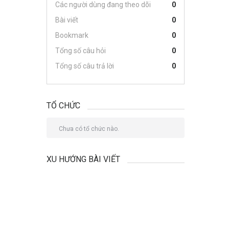
Các người dùng đang theo dõi
0
Bài viết
0
Bookmark
0
Tổng số câu hỏi
0
Tổng số câu trả lời
0
TỔ CHỨC
Chưa có tổ chức nào.
XU HƯỚNG BÀI VIẾT