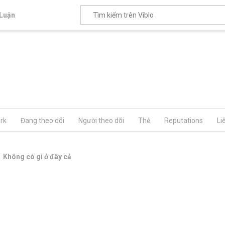
Luận
rk
Đang theo dõi
Người theo dõi
Thẻ
Reputations
Li
Không có gì ở đây cả