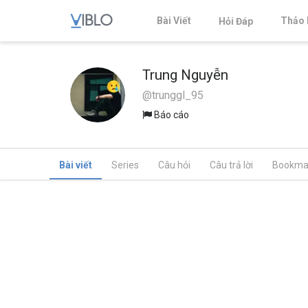
Bài Viết
Thảo 
Hỏi Đáp
Trung Nguyễn
@trunggl_95
Báo cáo
Bài viết
Series
Câu hỏi
Câu trả lời
Bookma