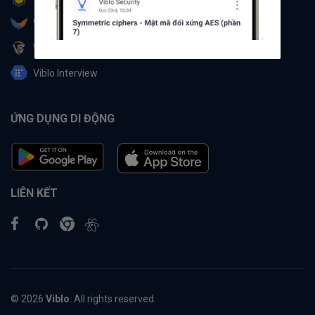
Viblo Partner
Viblo Battle
Viblo Interview
ỨNG DỤNG DI ĐỘNG
LIÊN KẾT
© 2026
Viblo
. All rights reserved.