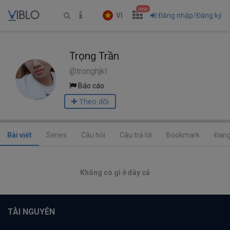
new
VI
Đăng nhập/Đăng ký
Trọng Trần
@tronghjkl
Báo cáo
Theo dõi
Bài viết
Series
Câu hỏi
Câu trả lời
Bookmark
Đang
Không có gì ở đây cả
TÀI NGUYÊN