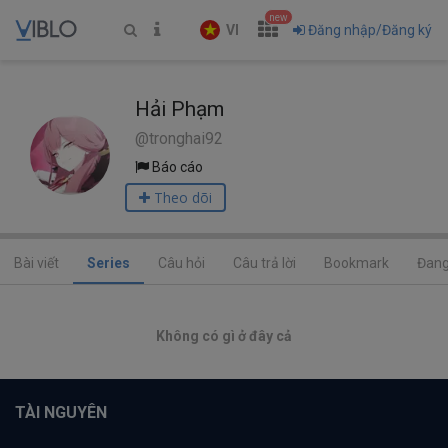
new
VI
Đăng nhập/Đăng ký
Hải Phạm
@tronghai92
Báo cáo
Theo dõi
Bài viết
Series
Câu hỏi
Câu trả lời
Bookmark
Đang
Không có gì ở đây cả
TÀI NGUYÊN