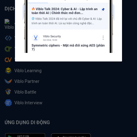
DỊCH VỤ
Viblo
Viblo Code
Viblo CTF
Viblo CV
Viblo Learning
Viblo Partner
Viblo Battle
Viblo Interview
ỨNG DỤNG DI ĐỘNG