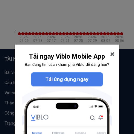
0
2026-
2026-
2026-
2026-
2026-
2026-
2026-
2026-
07-09
07-13
07-17
07-21
07-25
07-29
08-02
08-06
Tải ngay Viblo Mobile App
TÀI NGUYÊN
Bạn đang tìm cách khám phá Viblo dễ dàng hơn?
Bài viết
Tổ chức
Tải ứng dụng ngay
Câu hỏi
Tags
Videos
Tác giả
Thảo luận
Đề xuất hệ thống
Công cụ
Machine Learning
Trạng thái hệ thống