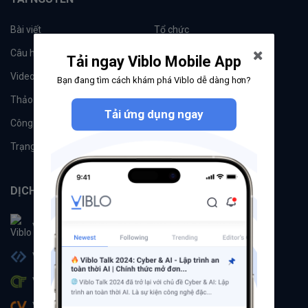
Bài viết
Tổ chức
Câu hỏi
Tags
Tải ngay Viblo Mobile App
Videos
Tác giả
Bạn đang tìm cách khám phá Viblo dễ dàng hơn?
Thảo luận
Đề xuất hệ thống
Tải ứng dụng ngay
Công cụ
Machine Learning
Trạng thái hệ thống
DỊCH VỤ
Viblo
Viblo Code
Viblo CTF
Viblo CV