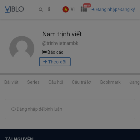
new
VI
Đăng nhập/Đăng ký
Nam trịnh viết
@trinhvietnambk
Báo cáo
Theo dõi
Bài viết
Series
Câu hỏi
Câu trả lời
Bookmark
Đang 
Đăng nhập để bình luận
TÀI NGUYÊN