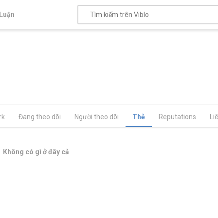
Luận
rk
Đang theo dõi
Người theo dõi
Thẻ
Reputations
Li
Không có gì ở đây cả