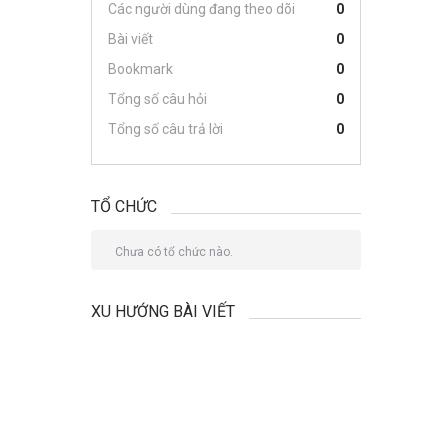
Các người dùng đang theo dõi
0
Bài viết
0
Bookmark
0
Tổng số câu hỏi
0
Tổng số câu trả lời
0
TỔ CHỨC
Chưa có tổ chức nào.
XU HƯỚNG BÀI VIẾT