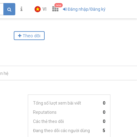
new
VI
Đăng nhập/Đăng ký
Theo dõi
ên hệ
Tổng số lượt xem bài viết
0
Reputations
0
Các thẻ theo dõi
0
Đang theo dõi các người dùng
5