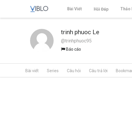
Bài Viết
Thảo 
Hỏi Đáp
trinh phuoc Le
@trinhphuoc95
Báo cáo
Bài viết
Series
Câu hỏi
Câu trả lời
Bookma