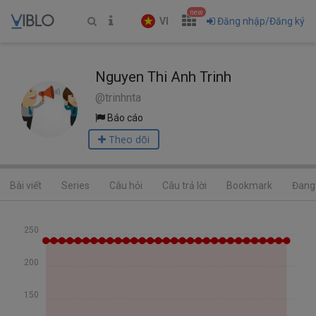
new
VI
Đăng nhập/Đăng ký
Nguyen Thi Anh Trinh
@trinhnta
Báo cáo
Theo dõi
Bài viết
Series
Câu hỏi
Câu trả lời
Bookmark
Đang 
250
200
150