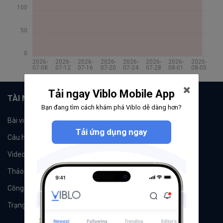
100
50
0
2026-
2026-
2026-
2026-
2026-
2026-
2026-
2026-
07-08
07-12
07-16
07-20
07-24
07-28
08-01
08-05
Tải ngay Viblo Mobile App
TÀI NGUYÊN
Bạn đang tìm cách khám phá Viblo dễ dàng hơn?
Bài viết
Tổ chức
Tải ứng dụng ngay
Câu hỏi
Tags
Videos
Tác giả
Thảo luận
Đề xuất hệ thống
Công cụ
Machine Learning
Trạng thái hệ thống