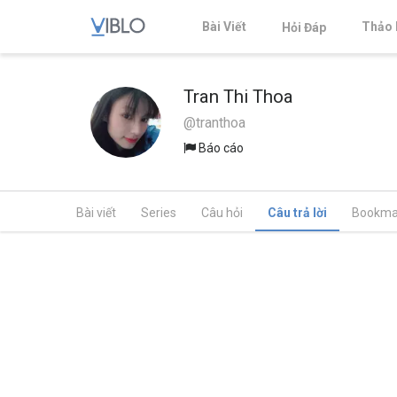
Bài Viết
Thảo 
Hỏi Đáp
Tran Thi Thoa
@tranthoa
Báo cáo
Bài viết
Series
Câu hỏi
Câu trả lời
Bookma