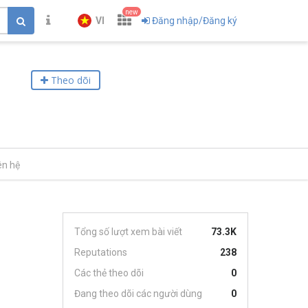
new
VI
Đăng nhập/Đăng ký
Theo dõi
ên hệ
Tổng số lượt xem bài viết
73.3K
Reputations
238
Các thẻ theo dõi
0
Đang theo dõi các người dùng
0