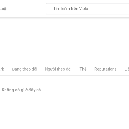
Luận
rk
Đang theo dõi
Người theo dõi
Thẻ
Reputations
Li
Không có gì ở đây cả