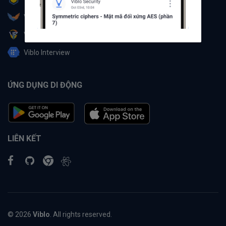
Viblo Partner
Viblo Battle
Viblo Interview
ỨNG DỤNG DI ĐỘNG
LIÊN KẾT
© 2026
Viblo
. All rights reserved.