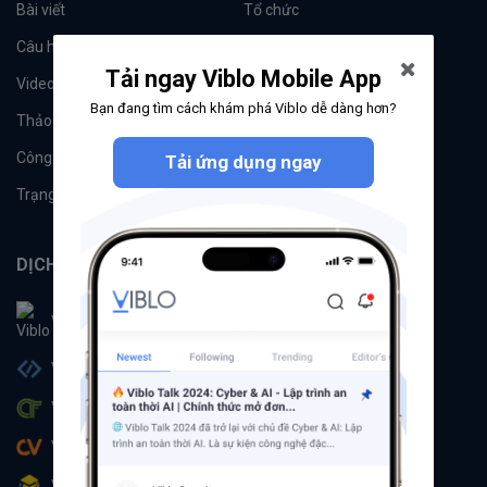
Bài viết
Tổ chức
Câu hỏi
Tags
Tải ngay Viblo Mobile App
Videos
Tác giả
Bạn đang tìm cách khám phá Viblo dễ dàng hơn?
Thảo luận
Đề xuất hệ thống
Công cụ
Machine Learning
Tải ứng dụng ngay
Trạng thái hệ thống
DỊCH VỤ
Viblo
Viblo Code
Viblo CTF
Viblo CV
Viblo Learning