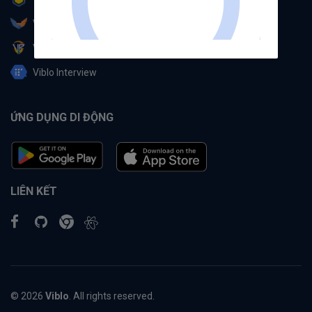
Viblo Partner
Viblo Battle
Viblo Interview
ỨNG DỤNG DI ĐỘNG
LIÊN KẾT
© 2026
Viblo
. All rights reserved.