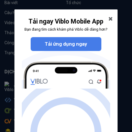
Bài viết
Tổ chức
Câu hỏi
Tags
Tải ngay Viblo Mobile App
Videos
Tác giả
Bạn đang tìm cách khám phá Viblo dễ dàng hơn?
Thảo luận
Đề xuất hệ thống
Công cụ
Machine Learning
Tải ứng dụng ngay
Trạng thái hệ thống
DỊCH VỤ
Viblo
Viblo Code
Viblo CTF
Viblo CV
Viblo Learning