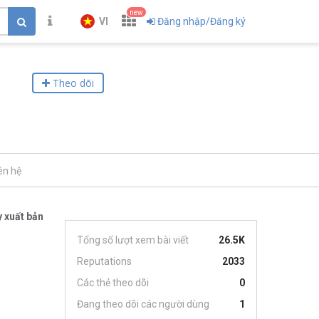
new
VI
Đăng nhập/Đăng ký
Theo dõi
ên hệ
 xuất bản
Tổng số lượt xem bài viết
26.5K
Reputations
2033
Các thẻ theo dõi
0
Đang theo dõi các người dùng
1