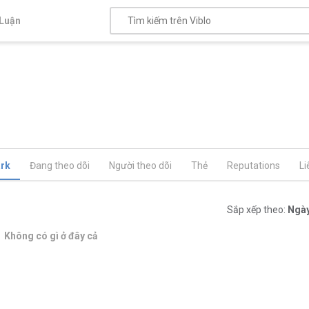
Luận
rk
Đang theo dõi
Người theo dõi
Thẻ
Reputations
Li
Sắp xếp theo:
Ngày
Không có gì ở đây cả