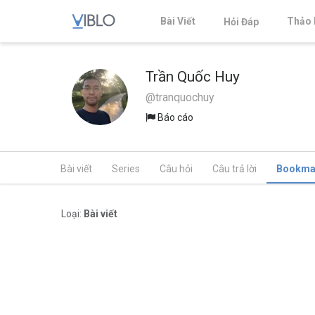
Bài Viết
Thảo 
Hỏi Đáp
Trần Quốc Huy
@tranquochuy
Báo cáo
Bài viết
Series
Câu hỏi
Câu trả lời
Bookma
Loại:
Bài viết