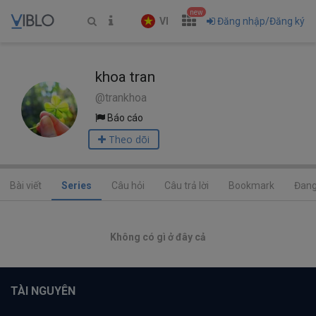
new
VI
Đăng nhập/Đăng ký
khoa tran
@trankhoa
Báo cáo
Theo dõi
Bài viết
Series
Câu hỏi
Câu trả lời
Bookmark
Đang
Không có gì ở đây cả
TÀI NGUYÊN