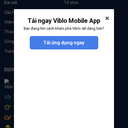
Bài viết
Tổ chức
Câu hỏi
Tags
Tải ngay Viblo Mobile App
Videos
Tác giả
Bạn đang tìm cách khám phá Viblo dễ dàng hơn?
Thảo luận
Đề xuất hệ thống
Công cụ
Machine Learning
Tải ứng dụng ngay
Trạng thái hệ thống
DỊCH VỤ
Viblo
Viblo Code
Viblo CTF
Viblo CV
Viblo Learning