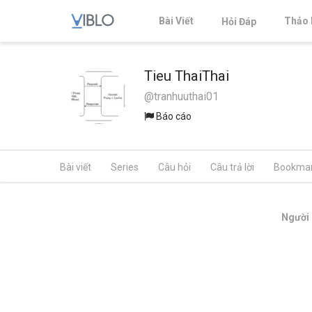
Bài Viết
Thảo 
Hỏi Đáp
Tieu ThaiThai
@tranhuuthai01
Báo cáo
Bài viết
Series
Câu hỏi
Câu trả lời
Bookma
Người 