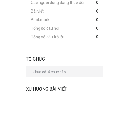
Các người dùng đang theo dõi
0
Bài viết
0
Bookmark
0
Tổng số câu hỏi
0
Tổng số câu trả lời
0
TỔ CHỨC
Chưa có tổ chức nào.
XU HƯỚNG BÀI VIẾT