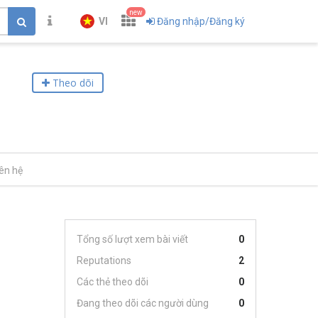
new
VI
Đăng nhập/Đăng ký
Theo dõi
iên hệ
Tổng số lượt xem bài viết
0
Reputations
2
Các thẻ theo dõi
0
Đang theo dõi các người dùng
0