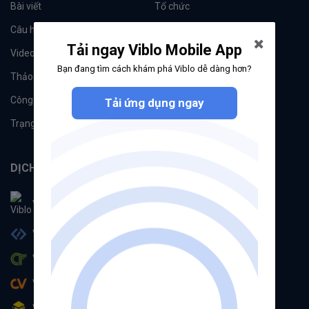
Bài viết
Tổ chức
Câu hỏi
Tags
Tải ngay Viblo Mobile App
Videos
Tác giả
Bạn đang tìm cách khám phá Viblo dễ dàng hơn?
Thảo luận
Đề xuất hệ thống
Công cụ
Machine Learning
Tải ứng dụng ngay
Trạng thái hệ thống
DỊCH VỤ
Viblo
Viblo Code
Viblo CTF
Viblo CV
Viblo Learning