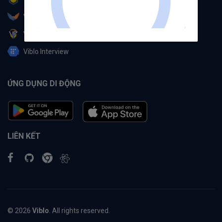
Viblo Partner
Viblo Battle
Viblo Interview
ỨNG DỤNG DI ĐỘNG
LIÊN KẾT
© 2026
Viblo
. All rights reserved.