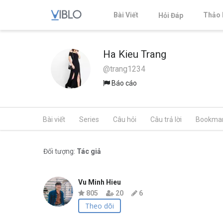
Bài Viết
Thảo 
Hỏi Đáp
Ha Kieu Trang
@trang1234
Báo cáo
Bài viết
Series
Câu hỏi
Câu trả lời
Bookma
Đối tượng:
Tác giả
Vu Minh Hieu
805
20
6
Theo dõi