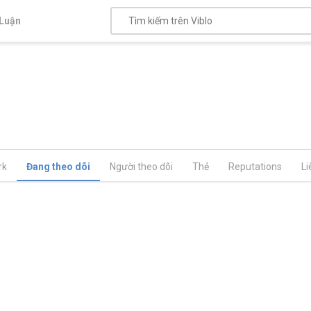
Luận
rk
Đang theo dõi
Người theo dõi
Thẻ
Reputations
Li