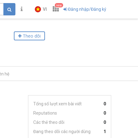
new
VI
Đăng nhập/Đăng ký
Theo dõi
ên hệ
Tổng số lượt xem bài viết
0
Reputations
0
Các thẻ theo dõi
0
Đang theo dõi các người dùng
1