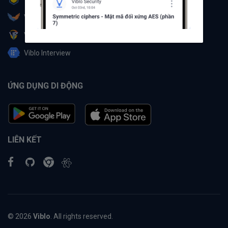
Viblo Partner
Viblo Battle
Viblo Interview
ỨNG DỤNG DI ĐỘNG
LIÊN KẾT
© 2026
Viblo
. All rights reserved.