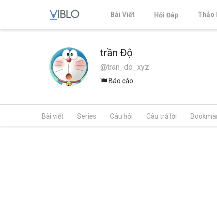
Bài Viết
Thảo 
Hỏi Đáp
trần Độ
@tran_do_xyz
Báo cáo
Bài viết
Series
Câu hỏi
Câu trả lời
Bookma