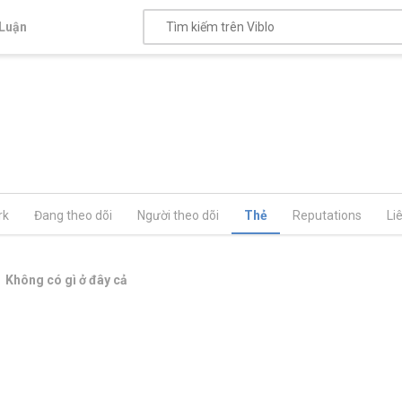
Luận
rk
Đang theo dõi
Người theo dõi
Thẻ
Reputations
Li
Không có gì ở đây cả