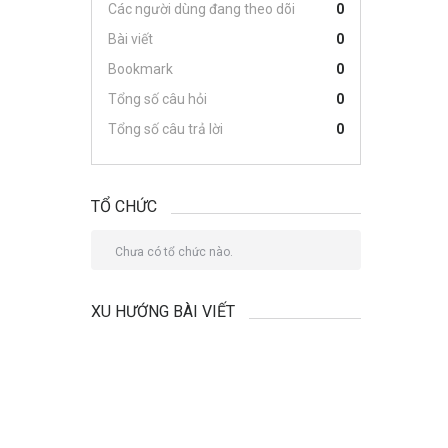
Các người dùng đang theo dõi
0
Bài viết
0
Bookmark
0
Tổng số câu hỏi
0
Tổng số câu trả lời
0
TỔ CHỨC
Chưa có tổ chức nào.
XU HƯỚNG BÀI VIẾT