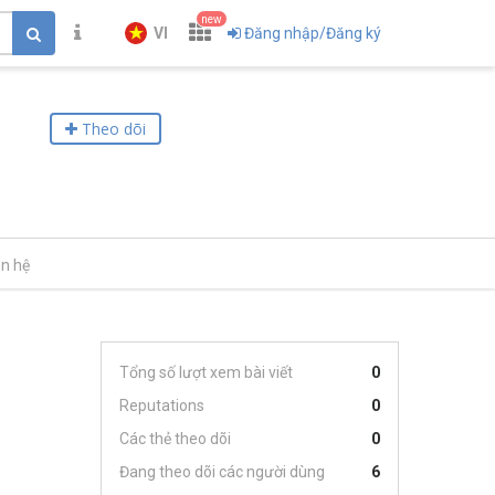
new
VI
Đăng nhập/Đăng ký
Theo dõi
ên hệ
Tổng số lượt xem bài viết
0
Reputations
0
Các thẻ theo dõi
0
Đang theo dõi các người dùng
6