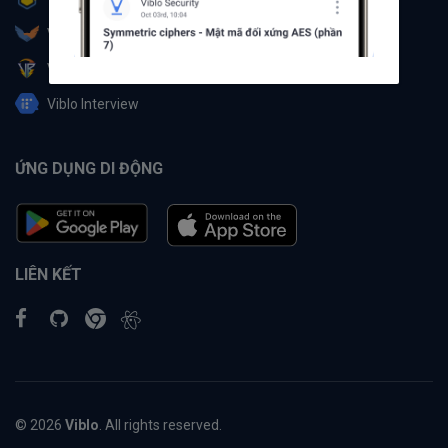
Viblo Partner
Viblo Battle
Viblo Interview
ỨNG DỤNG DI ĐỘNG
LIÊN KẾT
© 2026
Viblo
. All rights reserved.