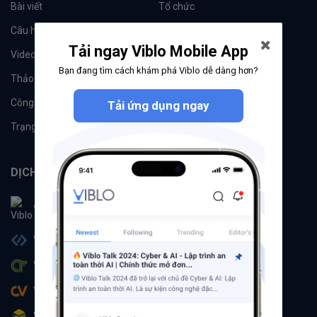
Bài viết
Tổ chức
Câu hỏi
Tags
Tải ngay Viblo Mobile App
Videos
Tác giả
Bạn đang tìm cách khám phá Viblo dễ dàng hơn?
Thảo luận
Đề xuất hệ thống
Công cụ
Machine Learning
Tải ứng dụng ngay
Trạng thái hệ thống
DỊCH VỤ
Viblo
Viblo Code
Viblo CTF
Viblo CV
Viblo Learning