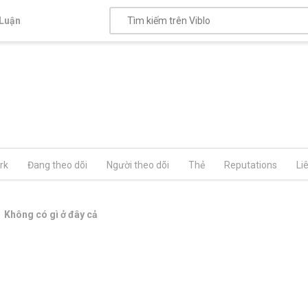
Luận
rk
Đang theo dõi
Người theo dõi
Thẻ
Reputations
Li
Không có gì ở đây cả