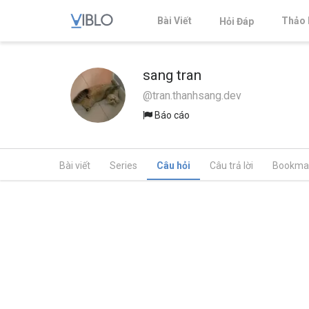
Bài Viết
Thảo 
Hỏi Đáp
sang tran
@tran.thanhsang.dev
Báo cáo
Bài viết
Series
Câu hỏi
Câu trả lời
Bookma