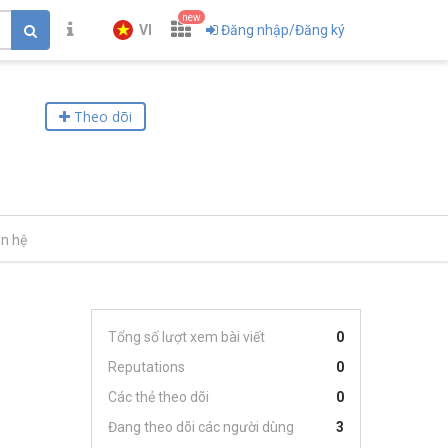
new
VI
Đăng nhập/Đăng ký
Theo dõi
ên hệ
Tổng số lượt xem bài viết
0
Reputations
0
Các thẻ theo dõi
0
Đang theo dõi các người dùng
3