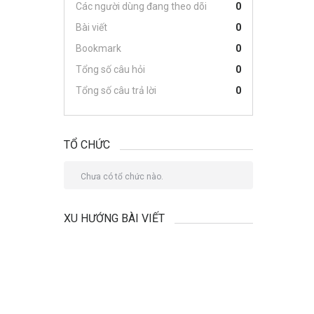
Các người dùng đang theo dõi
0
Bài viết
0
Bookmark
0
Tổng số câu hỏi
0
Tổng số câu trả lời
0
TỔ CHỨC
Chưa có tổ chức nào.
XU HƯỚNG BÀI VIẾT