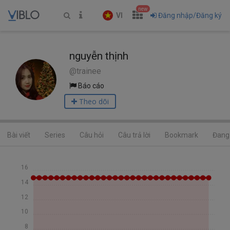
new
VI
Đăng nhập/Đăng ký
nguyễn thịnh
@trainee
Báo cáo
Theo dõi
Bài viết
Series
Câu hỏi
Câu trả lời
Bookmark
Đang 
16
14
12
10
8