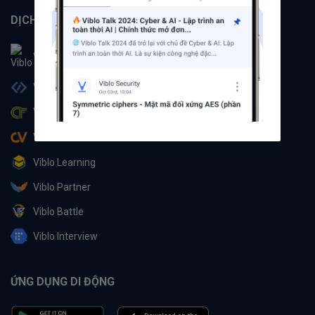
DỊCH VỤ
Viblo
Viblo Code
Viblo CTF
Viblo CV
Viblo Learning
Viblo Partner
Viblo Battle
Viblo Interview
ỨNG DỤNG DI ĐỘNG