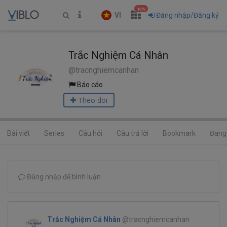
new
VI
Đăng nhập/Đăng ký
Trắc Nghiệm Cá Nhân
@tracnghiemcanhan
Báo cáo
Theo dõi
Bài viết
Series
Câu hỏi
Câu trả lời
Bookmark
Đang 
Đăng nhập để bình luận
Trắc Nghiệm Cá Nhân
@tracnghiemcanhan