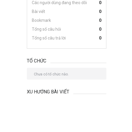
Các người dùng đang theo dõi
0
Bài viết
0
Bookmark
0
Tổng số câu hỏi
0
Tổng số câu trả lời
0
TỔ CHỨC
Chưa có tổ chức nào.
XU HƯỚNG BÀI VIẾT