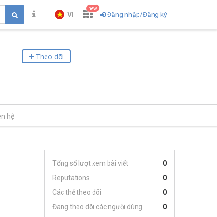
new
VI
Đăng nhập/Đăng ký
Theo dõi
ên hệ
Tổng số lượt xem bài viết
0
Reputations
0
Các thẻ theo dõi
0
Đang theo dõi các người dùng
0