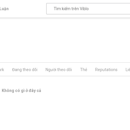
Luận
rk
Đang theo dõi
Người theo dõi
Thẻ
Reputations
Li
Không có gì ở đây cả