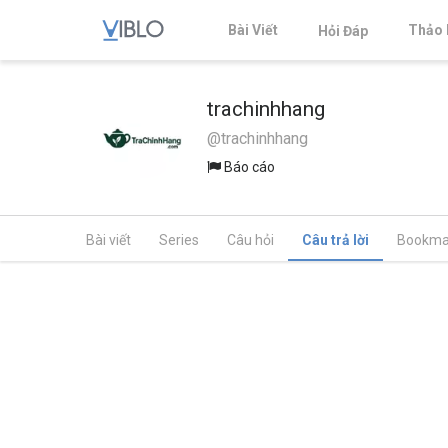
Bài Viết
Thảo 
Hỏi Đáp
trachinhhang
@trachinhhang
Báo cáo
Bài viết
Series
Câu hỏi
Câu trả lời
Bookma