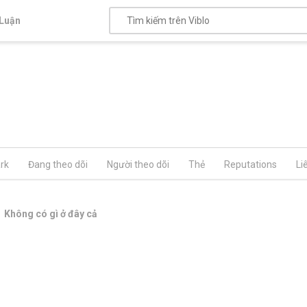
Luận
rk
Đang theo dõi
Người theo dõi
Thẻ
Reputations
Li
Không có gì ở đây cả