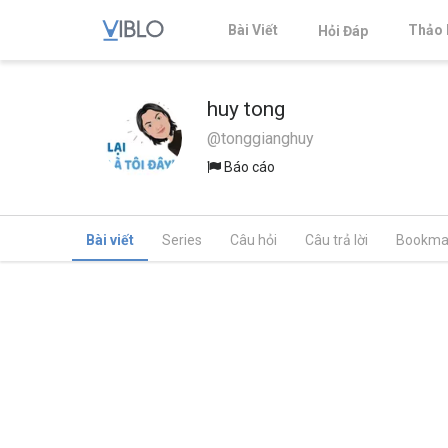
Bài Viết
Thảo 
Hỏi Đáp
huy tong
@tonggianghuy
Báo cáo
Bài viết
Series
Câu hỏi
Câu trả lời
Bookma