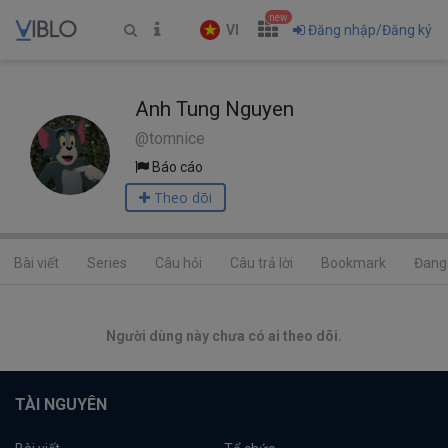
new
VI
Đăng nhập/Đăng ký
Anh Tung Nguyen
@tomnice
Báo cáo
Theo dõi
Bài viết
Series
Câu hỏi
Câu trả lời
Bookmark
Đang 
Người dùng này chưa có ai theo dõi.
TÀI NGUYÊN