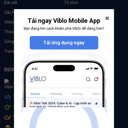
Bài viết
Tổ chức
Câu hỏi
Tags
Tải ngay Viblo Mobile App
Videos
Tác giả
Bạn đang tìm cách khám phá Viblo dễ dàng hơn?
Thảo luận
Đề xuất hệ thống
Công cụ
Machine Learning
Tải ứng dụng ngay
Trạng thái hệ thống
DỊCH VỤ
Viblo
Viblo Code
Viblo CTF
Viblo CV
Viblo Learning