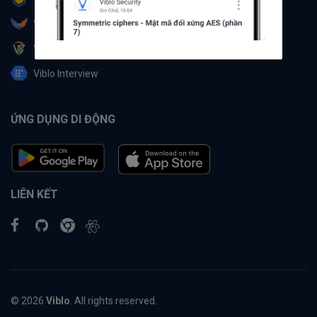
Viblo Partner
Viblo Battle
Viblo Interview
ỨNG DỤNG DI ĐỘNG
LIÊN KẾT
© 2026
Viblo
. All rights reserved.