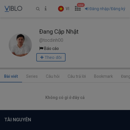
new
VI
Đăng nhập/Đăng ký
Đang Cập Nhật
@tocdinh00
Báo cáo
Theo dõi
Bài viết
Series
Câu hỏi
Câu trả lời
Bookmark
Đang
Không có gì ở đây cả
TÀI NGUYÊN