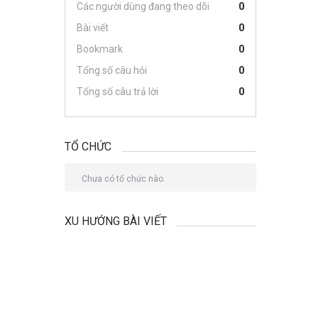
Các người dùng đang theo dõi
0
Bài viết
0
Bookmark
0
Tổng số câu hỏi
0
Tổng số câu trả lời
0
TỔ CHỨC
Chưa có tổ chức nào.
XU HƯỚNG BÀI VIẾT