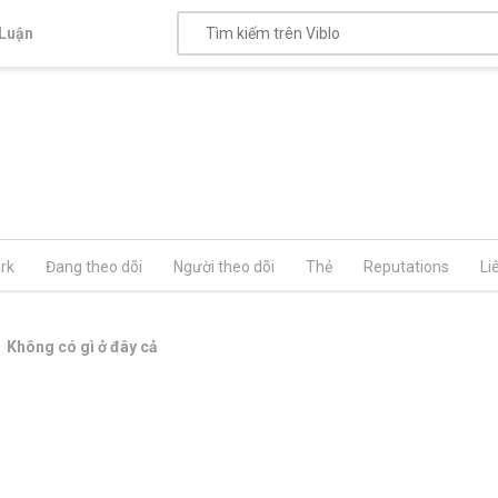
Luận
rk
Đang theo dõi
Người theo dõi
Thẻ
Reputations
Li
Không có gì ở đây cả