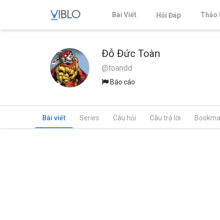
Bài Viết
Thảo 
Hỏi Đáp
Đỗ Đức Toàn
@toandd
Báo cáo
Bài viết
Series
Câu hỏi
Câu trả lời
Bookma