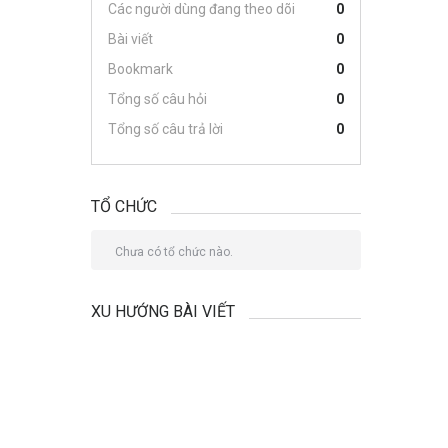
Các người dùng đang theo dõi
0
Bài viết
0
Bookmark
0
Tổng số câu hỏi
0
Tổng số câu trả lời
0
TỔ CHỨC
Chưa có tổ chức nào.
XU HƯỚNG BÀI VIẾT