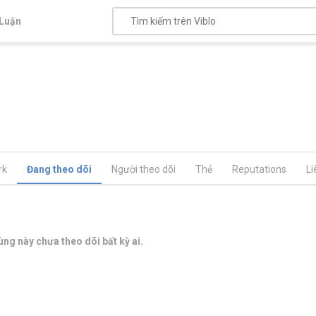
Luận
rk
Đang theo dõi
Người theo dõi
Thẻ
Reputations
Li
ng này chưa theo dõi bất kỳ ai.