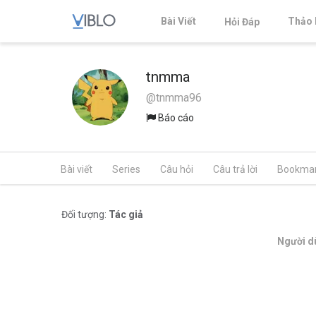
Bài Viết
Thảo 
Hỏi Đáp
tnmma
@tnmma96
Báo cáo
Bài viết
Series
Câu hỏi
Câu trả lời
Bookma
Đối tượng:
Tác giả
Người dù