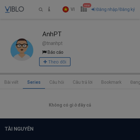
new
VI
Đăng nhập/Đăng ký
AnhPT
@tnanhpt
Báo cáo
Theo dõi
Bài viết
Series
Câu hỏi
Câu trả lời
Bookmark
Đang
Không có gì ở đây cả
TÀI NGUYÊN