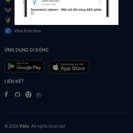
Viblo Partner
Viblo Battle
Viblo Interview
ỨNG DỤNG DI ĐỘNG
LIÊN KẾT
© 2026
Viblo
. All rights reserved.