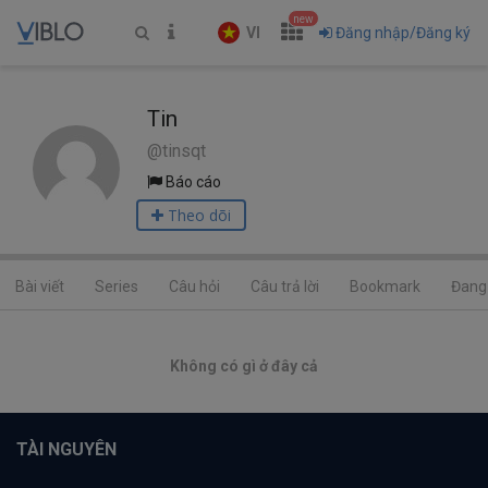
new
VI
Đăng nhập/Đăng ký
Tin
@tinsqt
Báo cáo
Theo dõi
Bài viết
Series
Câu hỏi
Câu trả lời
Bookmark
Đang 
Không có gì ở đây cả
TÀI NGUYÊN