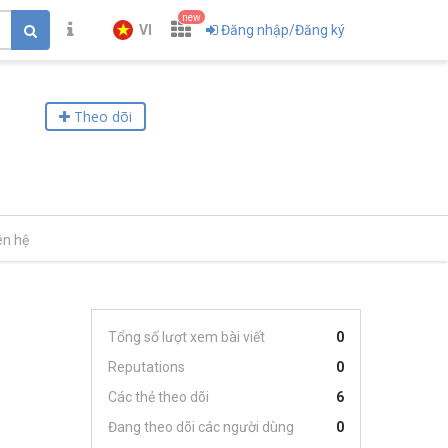
new
VI
Đăng nhập/Đăng ký
Theo dõi
ên hệ
Tổng số lượt xem bài viết
0
Reputations
0
Các thẻ theo dõi
6
Đang theo dõi các người dùng
0