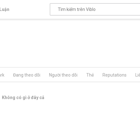
Luận
rk
Đang theo dõi
Người theo dõi
Thẻ
Reputations
Li
Không có gì ở đây cả