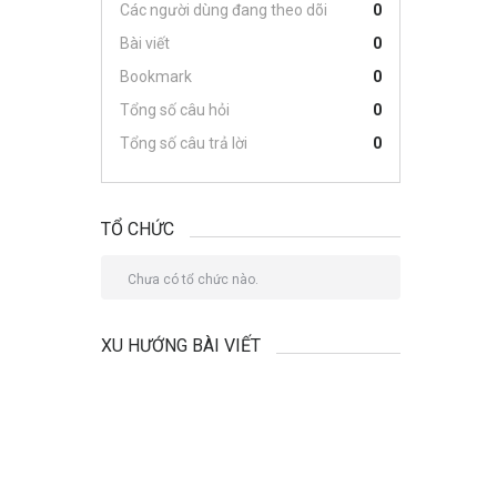
Các người dùng đang theo dõi
0
Bài viết
0
Bookmark
0
Tổng số câu hỏi
0
Tổng số câu trả lời
0
TỔ CHỨC
Chưa có tổ chức nào.
XU HƯỚNG BÀI VIẾT