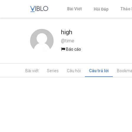
Bài Viết
Thảo 
Hỏi Đáp
high
@time
Báo cáo
Bài viết
Series
Câu hỏi
Câu trả lời
Bookma