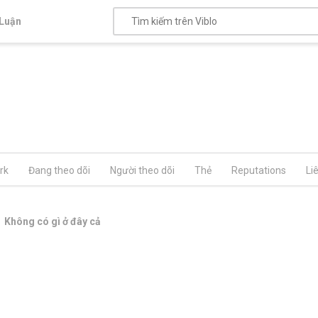
Luận
rk
Đang theo dõi
Người theo dõi
Thẻ
Reputations
Li
Không có gì ở đây cả