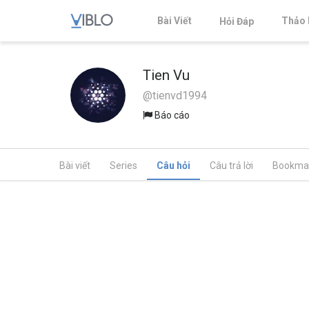
Bài Viết
Thảo 
Hỏi Đáp
Tien Vu
@tienvd1994
Báo cáo
Bài viết
Series
Câu hỏi
Câu trả lời
Bookma