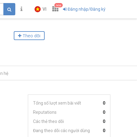
new
VI
Đăng nhập/Đăng ký
Theo dõi
ên hệ
Tổng số lượt xem bài viết
0
Reputations
0
Các thẻ theo dõi
0
Đang theo dõi các người dùng
0