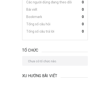
Các người dùng đang theo dõi
0
Bài viết
0
Bookmark
0
Tổng số câu hỏi
0
Tổng số câu trả lời
0
TỔ CHỨC
Chưa có tổ chức nào.
XU HƯỚNG BÀI VIẾT