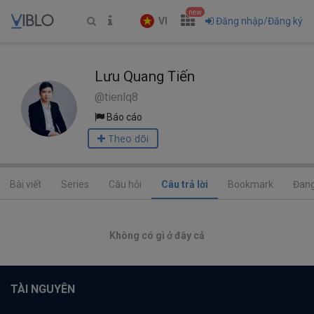
new
VI
Đăng nhập/Đăng ký
Lưu Quang Tiến
@tienlq8
Báo cáo
Theo dõi
Bài viết
Series
Câu hỏi
Câu trả lời
Bookmark
Đang
Không có gì ở đây cả
TÀI NGUYÊN