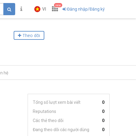
new
VI
Đăng nhập/Đăng ký
Theo dõi
ên hệ
Tổng số lượt xem bài viết
0
Reputations
0
Các thẻ theo dõi
0
Đang theo dõi các người dùng
0