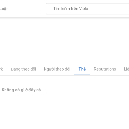
Luận
rk
Đang theo dõi
Người theo dõi
Thẻ
Reputations
Li
Không có gì ở đây cả