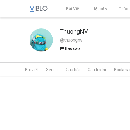
Bài Viết
Thảo 
Hỏi Đáp
ThuongNV
@thuongnv
Báo cáo
Bài viết
Series
Câu hỏi
Câu trả lời
Bookma