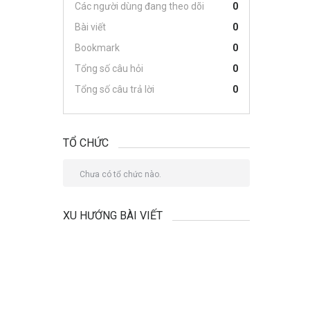
Các người dùng đang theo dõi
0
Bài viết
0
Bookmark
0
Tổng số câu hỏi
0
Tổng số câu trả lời
0
TỔ CHỨC
Chưa có tổ chức nào.
XU HƯỚNG BÀI VIẾT