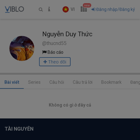
new
VI
Đăng nhập/Đăng ký
Nguyễn Duy Thức
@thucnd55
Báo cáo
Theo dõi
Bài viết
Series
Câu hỏi
Câu trả lời
Bookmark
Đang
Không có gì ở đây cả
TÀI NGUYÊN