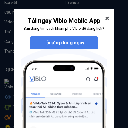
Bài viết
Tổ chức
Câu hỏi
Tags
Tải ngay Viblo Mobile App
Videos
Tác giả
Bạn đang tìm cách khám phá Viblo dễ dàng hơn?
Thảo luận
Đề xuất hệ thống
Công cụ
Machine Learning
Tải ứng dụng ngay
Trạng thái hệ thống
DỊCH VỤ
Viblo
Viblo Code
Viblo CTF
Viblo CV
Viblo Learning