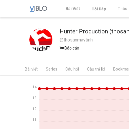
Bài Viết
Thảo 
Hỏi Đáp
Hunter Production (thosa
@thosanmaytinh
Báo cáo
Bài viết
Series
Câu hỏi
Câu trả lời
Bookma
14
13
12
11