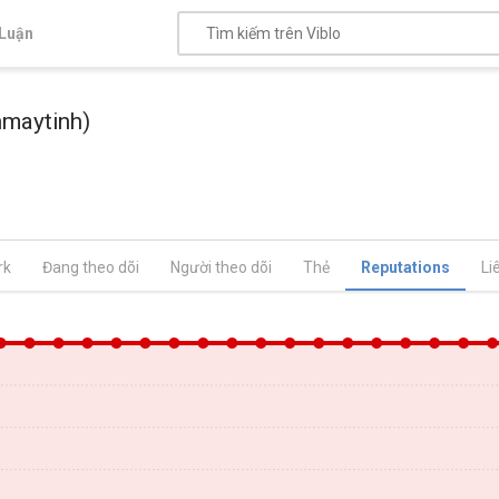
Luận
nmaytinh)
rk
Đang theo dõi
Người theo dõi
Thẻ
Reputations
Li