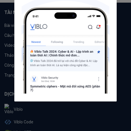
TÀI NGUYÊN
Bài viết
Tổ chức
Câu hỏi
Tags
Videos
Tác giả
Thảo luận
Đề xuất hệ thống
Công cụ
Machine Learning
Trạng thái hệ thống
DỊCH VỤ
Viblo
Viblo Code