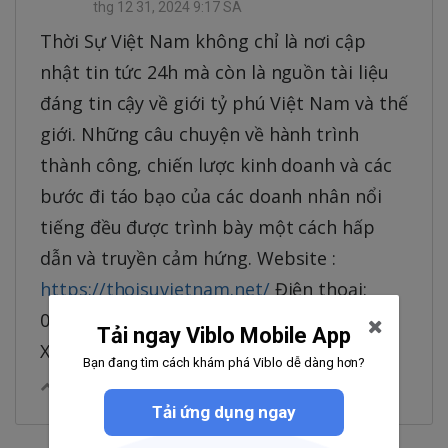
thg 12 31, 2024 9:17 SA
Thời Sự Việt Nam không chỉ là nơi cập
nhật tin tức 24h mà còn là nguồn tài liệu
đáng tin cậy về giới tỷ phú Việt Nam và thế
giới. Những câu chuyện về hành trình
thành công, chiến lược kinh doanh và các
bước đi táo bạo của các doanh nhân nổi
tiếng đều được trình bày một cách hấp
dẫn và truyền cảm hứng. Website :
https://thoisuvietnam.net/
Điện thoại:
0965939983 Địa chỉ: 25 P. Trịnh Văn Bô,
Tải ngay Viblo Mobile App
Xuân Phương, Nam Từ Liêm, Hà Nội
Bạn đang tìm cách khám phá Viblo dễ dàng hơn?
0
|
Trả lời
Chia sẻ
Tải ứng dụng ngay