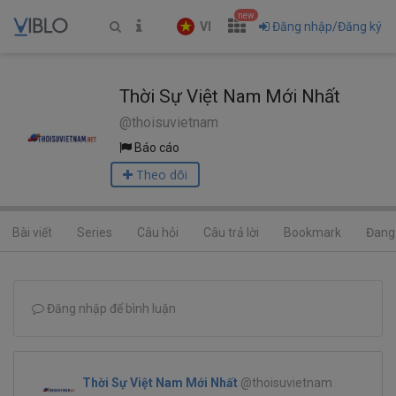
new
VI
Đăng nhập/Đăng ký
Thời Sự Việt Nam Mới Nhất
@thoisuvietnam
Báo cáo
Theo dõi
Bài viết
Series
Câu hỏi
Câu trả lời
Bookmark
Đang 
Đăng nhập để bình luận
Thời Sự Việt Nam Mới Nhất
@thoisuvietnam