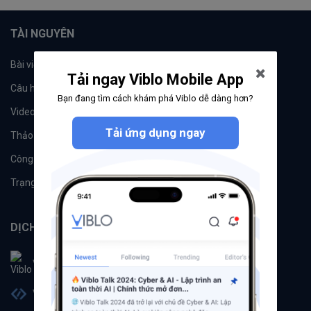
TÀI NGUYÊN
Bài viết
Tổ chức
Tải ngay Viblo Mobile App
Câu hỏi
Tags
Bạn đang tìm cách khám phá Viblo dễ dàng hơn?
Videos
Tác giả
Tải ứng dụng ngay
Thảo luận
Đề xuất hệ thống
Công cụ
Machine Learning
Trạng thái hệ thống
DỊCH VỤ
Viblo
Viblo Code