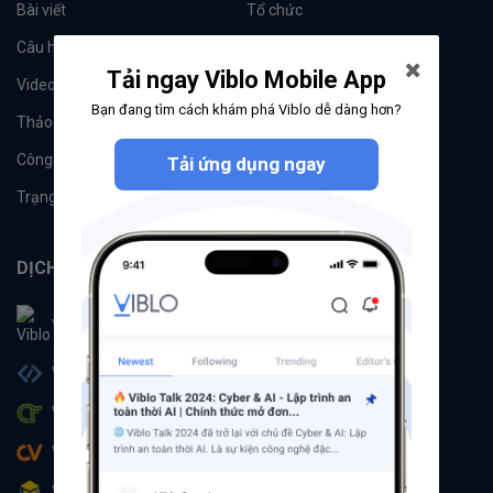
Bài viết
Tổ chức
Câu hỏi
Tags
Tải ngay Viblo Mobile App
Videos
Tác giả
Bạn đang tìm cách khám phá Viblo dễ dàng hơn?
Thảo luận
Đề xuất hệ thống
Công cụ
Machine Learning
Tải ứng dụng ngay
Trạng thái hệ thống
DỊCH VỤ
Viblo
Viblo Code
Viblo CTF
Viblo CV
Viblo Learning