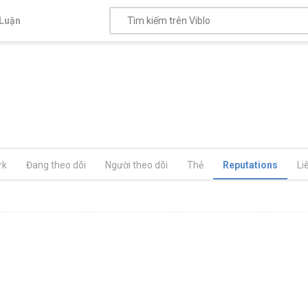
Luận
rk
Đang theo dõi
Người theo dõi
Thẻ
Reputations
Li