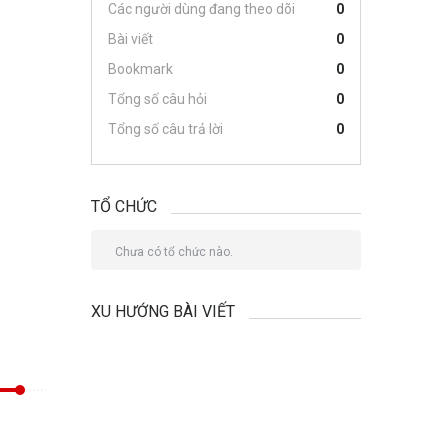
Các người dùng đang theo dõi
0
Bài viết
0
Bookmark
0
Tổng số câu hỏi
0
Tổng số câu trả lời
0
TỔ CHỨC
Chưa có tổ chức nào.
XU HƯỚNG BÀI VIẾT