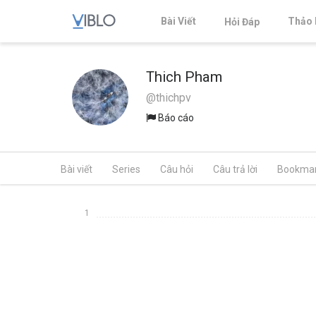
Bài Viết
Thảo 
Hỏi Đáp
Thich Pham
@thichpv
Báo cáo
Bài viết
Series
Câu hỏi
Câu trả lời
Bookma
1