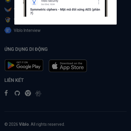
Viblo Partner
Viblo Battle
Viblo Interview
ỨNG DỤNG DI ĐỘNG
LIÊN KẾT
© 2026
Viblo
. All rights reserved.