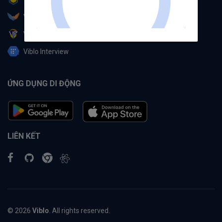
Viblo Partner
Viblo Battle
Viblo Interview
ỨNG DỤNG DI ĐỘNG
LIÊN KẾT
© 2026
Viblo
. All rights reserved.