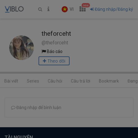
new
VI
Đăng nhập/Đăng ký
theforceht
@theforceht
Báo cáo
Theo dõi
Bài viết
Series
Câu hỏi
Câu trả lời
Bookmark
Đang 
Đăng nhập để bình luận
TÀI NGUYÊN