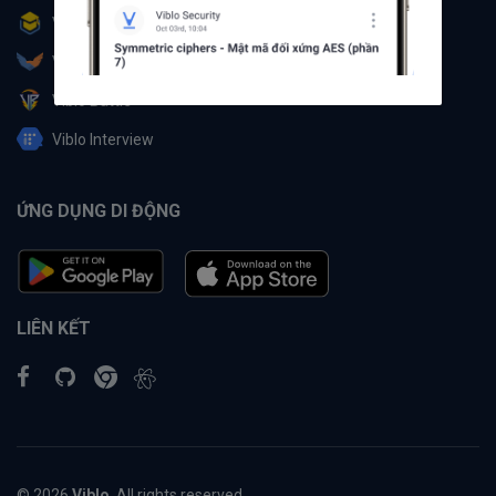
Viblo Learning
Viblo Partner
Viblo Battle
Viblo Interview
ỨNG DỤNG DI ĐỘNG
LIÊN KẾT
© 2026
Viblo
. All rights reserved.